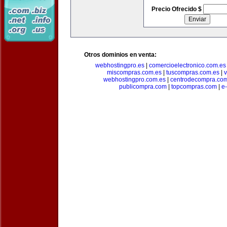
Precio Ofrecido $
Otros dominios en venta:
webhostingpro.es
|
comercioelectronico.com.es
miscompras.com.es
|
tuscompras.com.es
|
v
webhostingpro.com.es
|
centrodecompra.co
publicompra.com
|
topcompras.com
|
e