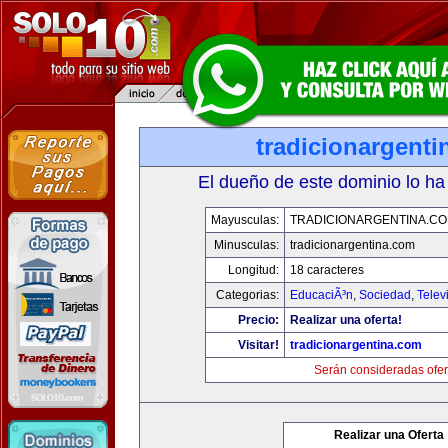
tradicionargent
El dueño de este dominio lo ha
Mayusculas:
TRADICIONARGENTINA.C
Minusculas:
tradicionargentina.com
Longitud:
18 caracteres
Categorias:
EducaciÃ³n
,
Sociedad
,
Telev
Precio:
Realizar una oferta!
Visitar!
tradicionargentina.com
Serán consideradas ofer
Realizar una Oferta