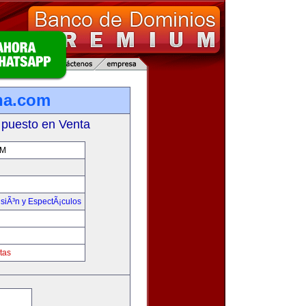
ina.com
 puesto en Venta
OM
isiÃ³n y EspectÃ¡culos
tas