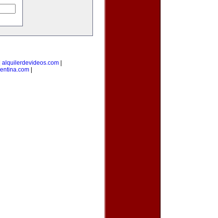
|
alquilerdevideos.com
|
gentina.com
|